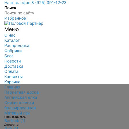
Наш телефон 8 (925) 391-12-23
Поиск
Избранное
Меню
О нас
Каталог
Распродажа
Фабрики
Блог
Новости
Доставка
Оплата
Контакты
Корзина
Главная
Паркетная доска
Английская елка
Серые оттенки
брашированная
Матовый лак
Производитель
Barlinek (1)
Древесина
Дуб (1)