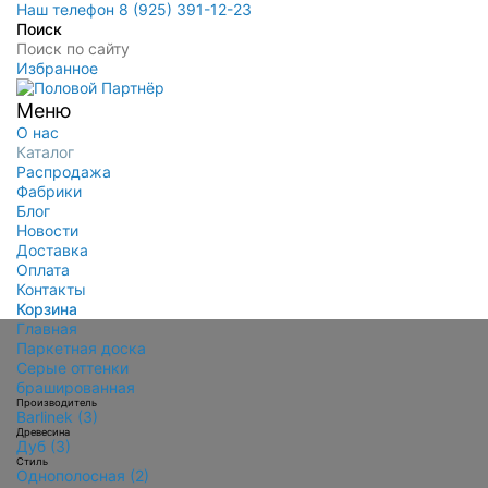
Наш телефон 8 (925) 391-12-23
Поиск
Избранное
Меню
О нас
Каталог
Распродажа
Фабрики
Блог
Новости
Доставка
Оплата
Контакты
Корзина
Главная
Паркетная доска
Серые оттенки
брашированная
Производитель
Barlinek (3)
Древесина
Дуб (3)
Стиль
Однополосная (2)