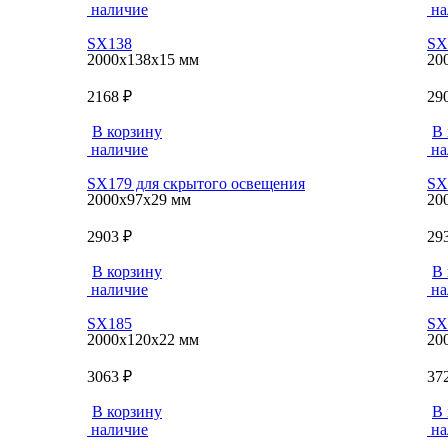
наличие
на
SX138
SX
2000x138x15 мм
20
2168 ₽
29
В корзину
В 
наличие
на
SX179 для скрытого освещения
SX
2000x97x29 мм
20
2903 ₽
29
В корзину
В 
наличие
на
SX185
SX
2000x120x22 мм
20
3063 ₽
37
В корзину
В 
наличие
на