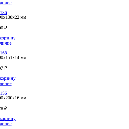
личие
186
00x138x22 мм
00 ₽
корзину
личие
168
00x151x14 мм
37 ₽
корзину
личие
156
00x200x16 мм
28 ₽
корзину
личие