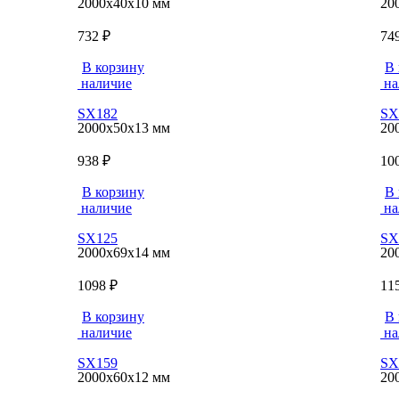
2000x40x10 мм
20
732 ₽
74
В корзину
В 
наличие
на
SX182
SX
2000x50x13 мм
20
938 ₽
10
В корзину
В 
наличие
на
SX125
SX
2000x69x14 мм
20
1098 ₽
11
В корзину
В 
наличие
на
SX159
SX
2000x60x12 мм
20