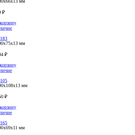
00x66x13 мм
9 ₽
корзину
личие
183
00x75x13 мм
04 ₽
корзину
личие
105
00x108x13 мм
50 ₽
корзину
личие
165
00x69x11 мм