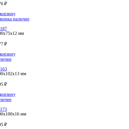
76 ₽
корзину
винка
наличие
187
00x75x12 мм
77 ₽
корзину
личие
163
00x102x13 мм
95 ₽
корзину
личие
173
00x100x16 мм
95 ₽