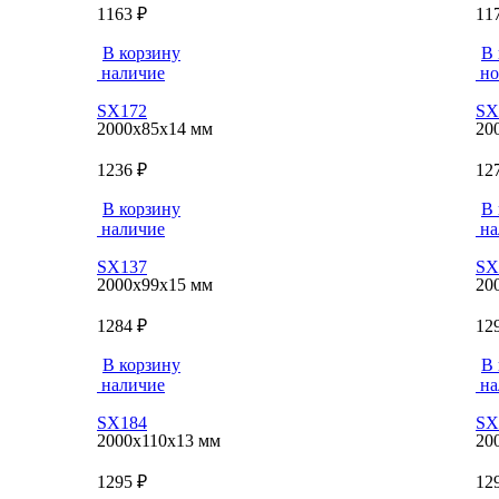
1163 ₽
11
В корзину
В 
наличие
но
SX172
SX
2000x85x14 мм
20
1236 ₽
12
В корзину
В 
наличие
на
SX137
SX
2000x99x15 мм
20
1284 ₽
12
В корзину
В 
наличие
на
SX184
SX
2000x110x13 мм
20
1295 ₽
12