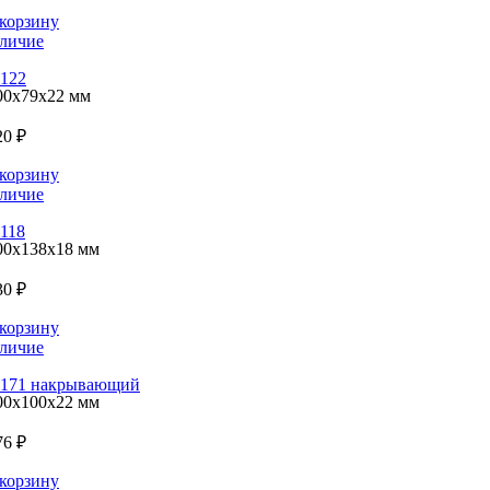
корзину
личие
122
00x79x22 мм
20 ₽
корзину
личие
118
00x138x18 мм
30 ₽
корзину
личие
171 накрывающий
00x100x22 мм
76 ₽
корзину