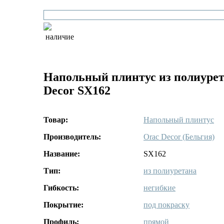
наличие
Напольный плинтус из полиурет
Decor SX162
Товар:
Напольный плинтус
Производитель:
Orac Decor (Бельгия)
Название:
SX162
Тип:
из полиуретана
Гибкость:
негибкие
Покрытие:
под покраску
Профиль:
прямой