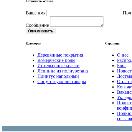
Оставить отзыв
Ваше имя
Поч
Сообщение
Опубликовать
Категории
Страницы
Деревянные покрытия
О нас
Комерческие полы
Распро
Интерьерные краски
Блог
Лепнина из полиуретана
Новост
Плинтус напольный
Достав
Сопутствующие товары
Оплата
Контак
Ваканс
Укладк
Полити
конфид
Пользо
соглаш