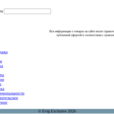
та
Вся информация о товарах на сайте носит справоч
публичной офертой в соответствии с пункто
дажа
и
ка
ты
ии
а
ка
енциальности
вательское
ение
© Evig Exclusive 2026