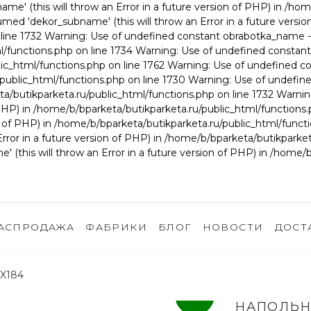
' (this will throw an Error in a future version of PHP) in /hom
d 'dekor_subname' (this will throw an Error in a future versio
line 1732 Warning: Use of undefined constant obrabotka_name - a
l/functions.php on line 1734 Warning: Use of undefined constant
lic_html/functions.php on line 1762 Warning: Use of undefined c
ru/public_html/functions.php on line 1730 Warning: Use of unde
rketa/butikparketa.ru/public_html/functions.php on line 1732 Wa
of PHP) in /home/b/bparketa/butikparketa.ru/public_html/functio
ion of PHP) in /home/b/bparketa/butikparketa.ru/public_html/func
or in a future version of PHP) in /home/b/bparketa/butikparketa
this will throw an Error in a future version of PHP) in /home/b
АСПРОДАЖА
ФАБРИКИ
БЛОГ
НОВОСТИ
ДОСТ
X184
наличие
НАПОЛЬН