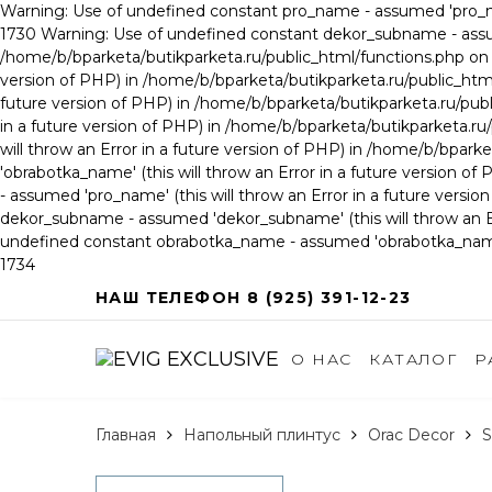
Warning: Use of undefined constant pro_name - assumed 'pro_name
1730 Warning: Use of undefined constant dekor_subname - assume
/home/b/bparketa/butikparketa.ru/public_html/functions.php on 
version of PHP) in /home/b/bparketa/butikparketa.ru/public_htm
future version of PHP) in /home/b/bparketa/butikparketa.ru/pub
in a future version of PHP) in /home/b/bparketa/butikparketa.
will throw an Error in a future version of PHP) in /home/b/bpa
'obrabotka_name' (this will throw an Error in a future version 
- assumed 'pro_name' (this will throw an Error in a future vers
dekor_subname - assumed 'dekor_subname' (this will throw an Err
undefined constant obrabotka_name - assumed 'obrabotka_name' (
1734
НАШ ТЕЛЕФОН 8 (925) 391-12-23
О НАС
КАТАЛОГ
Р
Главная
Напольный плинтус
Orac Decor
S