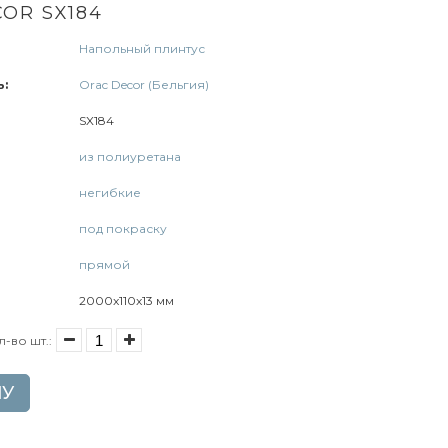
OR SX184
Напольный плинтус
:
Orac Decor (Бельгия)
SX184
из полиуретана
негибкие
под покраску
прямой
2000x110x13 мм
л-во шт.:
НУ