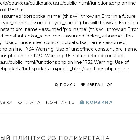
e/b/bparketa/butikparketa.ru/public_html/functions.php on line
n of PHP) in
ssumed 'obrabotka_name' (this will throw an Error in a future
 type_name - assumed 'type_name' (this will throw an Error in a
onstant pro_name - assumed 'pro_name' (this will throw an Error
fined constant dekor_subname - assumed 'dekor_subname' (this
rning: Use of undefined constant obrabotka_name - assumed
ns.php on line 1734 Warning: Use of undefined constant pro_name
tions.php on line 1730 Warning: Use of undefined constant
.ru/public_html/functions.php on line 1732 Warning: Use of
/bparketa/butikparketa.ru/public_html/functions.php on line
ПОИСК
ИЗБРАННОЕ
КОРЗИНА
АВКА
ОПЛАТА
КОНТАКТЫ
ЫЙ ПЛИНТУС ИЗ ПОЛИУРЕТАНА